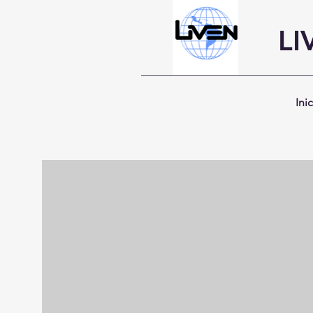
LI
Ini