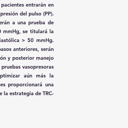
s pacientes entrarán en
presión del pulso (PP).
erán a una prueba de
0 mmHg, se titulará la
diastólica > 50 mmHg.
asos anteriores, serán
ión y posterior manejo
án pruebas vasopresoras
optimizar aún más la
tes proporcionará una
 la estrategia de TRC-