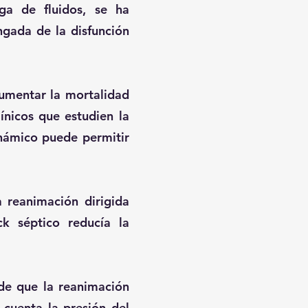
rga de fluidos, se ha
gada de la disfunción
umentar la mortalidad
ínicos que estudien la
námico puede permitir
eanimación dirigida
ck séptico reducía la
 de que la reanimación
cuenta la presión del